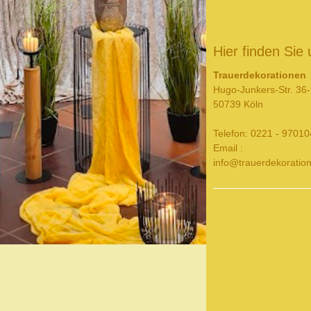
Hier finden Sie 
Trauerdekorationen
Hugo-Junkers-Str. 36
50739 Köln
Telefon: 0221 - 9701
Email :
info@trauerdekoratio