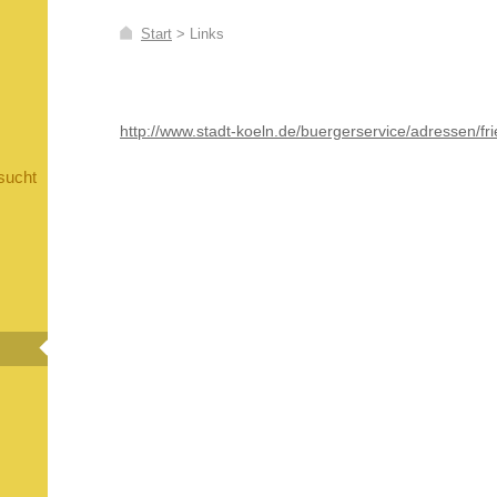
Start
>
Links
http://www.stadt-koeln.de/buergerservice/adressen/fr
sucht