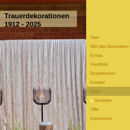
Trauerdekorationen
1912 - 2025
Start
Wer das Besondere 
Extras
Friedhöfe
Bestellschein
Kontakt
Links
Bestatter
Hilfe
Impressum