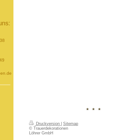
uns:
-38
049
nen.de
Druckversion
|
Sitemap
© Trauerdekorationen
Löhrer GmbH