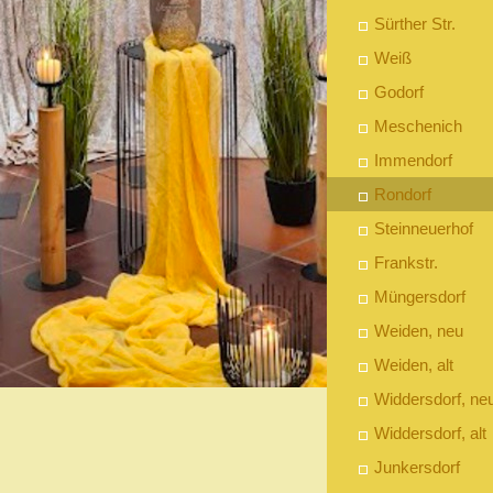
Sürther Str.
Weiß
Godorf
Meschenich
Immendorf
Rondorf
Steinneuerhof
Frankstr.
Müngersdorf
Weiden, neu
Weiden, alt
Widdersdorf, ne
Widdersdorf, alt
Junkersdorf