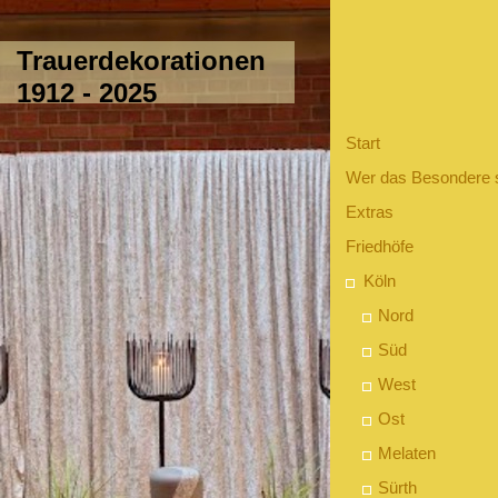
Trauerdekorationen
1912 - 2025
Start
Wer das Besondere 
Extras
Friedhöfe
Köln
Nord
Süd
West
Ost
Melaten
Sürth