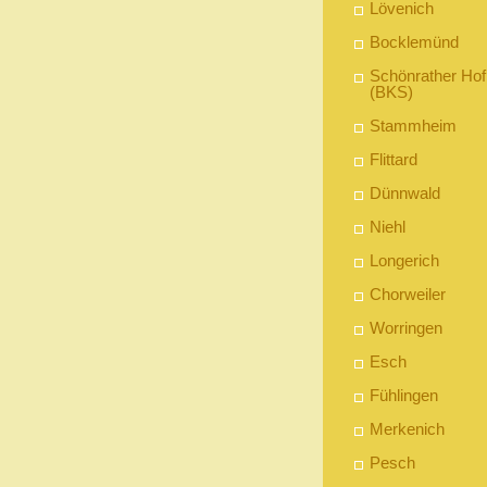
Lövenich
Bocklemünd
Schönrather Hof
(BKS)
Stammheim
Flittard
Dünnwald
Niehl
Longerich
Chorweiler
Worringen
Esch
Fühlingen
Merkenich
Pesch