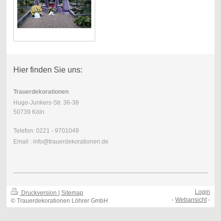
Hier finden Sie uns:
Trauerdekorationen
Hugo-Junkers-Str. 36-38
50739 Köln
Telefon: 0221 - 9701049
Email : info@trauerdekorationen.de
Login
Druckversion
|
Sitemap
-
Webansicht
-
© Trauerdekorationen Löhrer GmbH